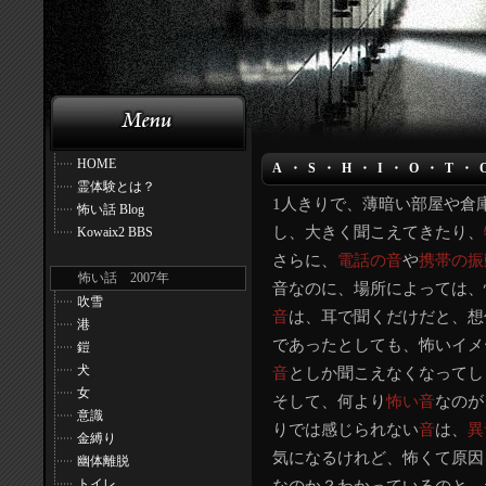
HOME
A・S・H・I・O・T・
霊体験とは？
1人きりで、薄暗い部屋や倉
怖い話 Blog
し、大きく聞こえてきたり、
Kowaix2 BBS
さらに、
電話の音
や
携帯の振
怖い話 2007年
音なのに、場所によっては、
吹雪
音
は、耳で聞くだけだと、想
港
であったとしても、怖いイメ
鎧
犬
音
としか聞こえなくなってし
女
そして、何より
怖い音
なのが
意識
りでは感じられない
音
は、
異
金縛り
気になるけれど、怖くて原因
幽体離脱
トイレ