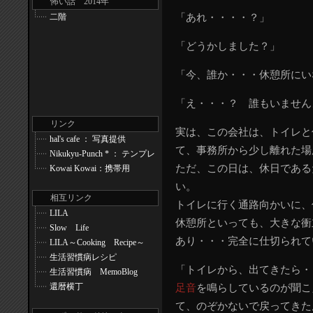
怖い話 2014年
二階
「あれ・・・・？」
「どうかしました？」
「今、誰か・・・休憩所にい
「え・・・？ 誰もいません
リンク
実は、この会社は、トイレと
hal's cafe ： 写真提供
て、事務所から少し離れた場
Nikukyu-Punch * ： テンプレ
ただ、この日は、休日である
Kowai Kowai：携帯用
い。
相互リンク
トイレに行く通路向かいに、
LILA
休憩所といっても、大きな衝
Slow Life
あり・・・完全に仕切られて
LILA～Cooking Recipe～
生活習慣病レシピ
「トイレから、出てきたら・
生活習慣病 MemoBlog
還暦横丁
足音
を鳴らしているのが聞こ
て、のぞかないで戻ってきた