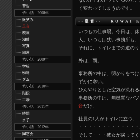
なのか？わかっているのと、
警告
く変わってしまうのです。
怖い話 2008年
微笑み
--足音-- KOWAI 
足音
いつもの仕事場。今日は、休
廃屋
湖畔
人。いつもは狭い事務所も、
写真
それに、トイレまでの道のり
部屋
怖い話 2009年
外は、雨。
学校
蜘蛛
事務所の中は、明かりをつけ
ダム
ずかに寒い。
怖い話 2010年
ひんやりとした空気が流れる
階段
事務所の中は、無機質なパソ
工場
音
だけ。
怖い話 2011年
時間
社員の1人がトイレに立つ。
水子
・・・・・・・・・・・・・
怖い話 2012年
同窓会
そして・・・彼女が戻ってく