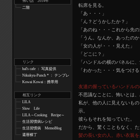
怖い話 2014年
転席を見る。
二階
「あ・・・」
「ん？どうかしたか？」
「あのね・・・これから先の
「うん。なんか、あったのか
「女の人が・・・見えた」
「どこに？」
リンク
「ハンドルの横のパネルに、
hal's cafe ： 写真提供
「わかった・・・気をつける
Nikukyu-Punch * ： テンプレ
Kowai Kowai：携帯用
友達の握っているハンドルの
不思議なことに、怖いとは、
相互リンク
LILA
私が、他の人に見えないもの
Slow Life
示。
LILA～Cooking Recipe～
彼らもそれを知っていた。
生活習慣病レシピ
だから、驚くこともなく、た
生活習慣病 MemoBlog
還暦横丁
髪の長い女の人。赤い衣装を