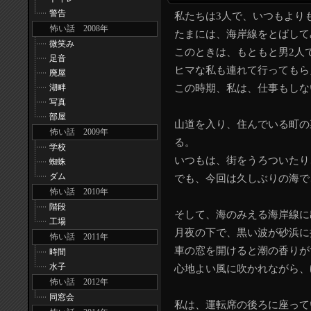
警告
私たちは3人で、いつもより
怖い話 2008年
たまには、海岸線をとばして
微笑み
このときは、もともと男2人
足音
ヒマな私も連れて行ってもら
廃屋
湖畔
この時期、私は、仕事もしな
写真
部屋
山道を入り、住んでいる町の
怖い話 2009年
る。
学校
いつもは、街をうろついたり
蜘蛛
ダム
でも、今回は久しぶりの海で
怖い話 2010年
階段
そして、海のみえる海岸線に
工場
月夜の下で、黒い波が砂浜に
怖い話 2011年
車の窓を開けると潮の香りが
時間
水子
心地よい風に吹かれながら、
怖い話 2012年
同窓会
私は、運転席の後ろに座って