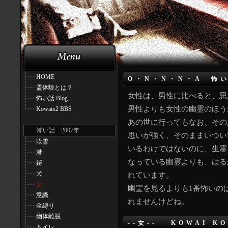
HOME
O・N・N・N・A 怖
霊体験とは？
女性は、男性に比べると、思
怖い話 Blog
男性よりも女性の幽霊のほう
Kowaix2 BBS
あの世に行ってもなお、その
怖い話 2007年
思いが強く、そのままいつい
吹雪
いるわけではないのに、生霊
港
なっている幽霊よりも、はる
鎧
犬
れています。
女
幽霊を見るよりも1番怖いの
意識
れませんけどね。
金縛り
幽体離脱
--女-- KOWAI KO
トイレ